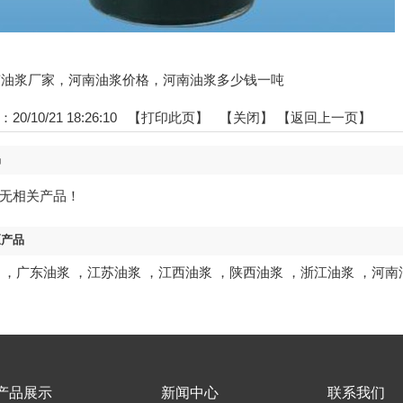
:河南油浆厂家，河南油浆价格，河南油浆多少钱一吨
0/10/21 18:26:10 【
打印此页
】 【
关闭
】
【返回上一页】
品
无相关产品！
区产品
，
广东油浆
，
江苏油浆
，
江西油浆
，
陕西油浆
，
浙江油浆
，
河南
产品展示
新闻中心
联系我们